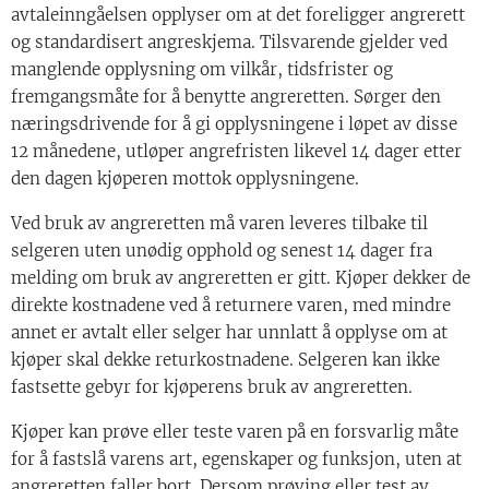
avtaleinngåelsen opplyser om at det foreligger angrerett
og standardisert angreskjema. Tilsvarende gjelder ved
manglende opplysning om vilkår, tidsfrister og
fremgangsmåte for å benytte angreretten. Sørger den
næringsdrivende for å gi opplysningene i løpet av disse
12 månedene, utløper angrefristen likevel 14 dager etter
den dagen kjøperen mottok opplysningene.
Ved bruk av angreretten må varen leveres tilbake til
selgeren uten unødig opphold og senest 14 dager fra
melding om bruk av angreretten er gitt. Kjøper dekker de
direkte kostnadene ved å returnere varen, med mindre
annet er avtalt eller selger har unnlatt å opplyse om at
kjøper skal dekke returkostnadene. Selgeren kan ikke
fastsette gebyr for kjøperens bruk av angreretten.
Kjøper kan prøve eller teste varen på en forsvarlig måte
for å fastslå varens art, egenskaper og funksjon, uten at
angreretten faller bort. Dersom prøving eller test av