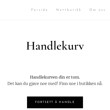
Forside
Nettbutikk
Om oss
Handlekurv
Handlekurven din er tom.
Det kan du gjøre noe med! Finn noe i butikken nå.
FORTSETT Å HANDLE