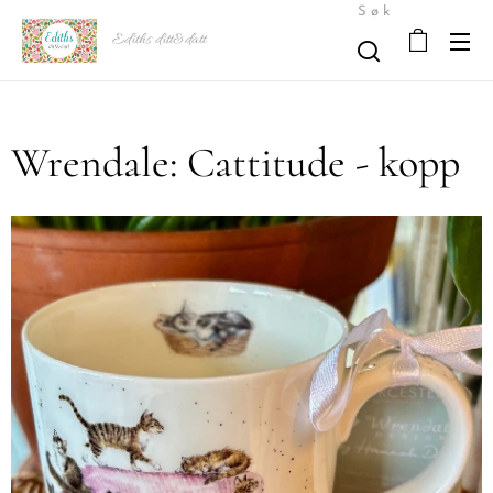
Søk
Ediths ditt&datt
Wrendale: Cattitude - kopp