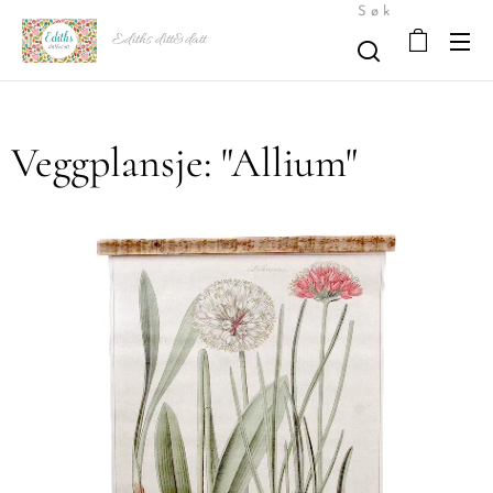
Søk
Ediths ditt&datt
Veggplansje: "Allium"