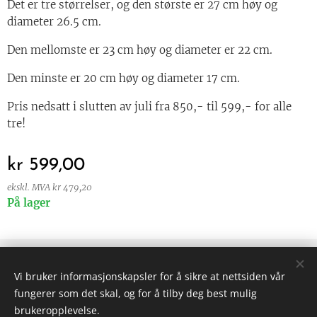
Det er tre størrelser, og den største er 27 cm høy og
diameter 26.5 cm.
Den mellomste er 23 cm høy og diameter er 22 cm.
Den minste er 20 cm høy og diameter 17 cm.
Pris nedsatt i slutten av juli fra 850,- til 599,- for alle
tre!
kr
599,00
ekskl. MVA kr 479,20
På lager
© 2024 Alle rettigheter forbeholdt
Vi bruker informasjonskapsler for å sikre at nettsiden vår
Vilkår og betingelser
|
Personvern
fungerer som det skal, og for å tilby deg best mulig
Informasjonskapsler
brukeropplevelse.