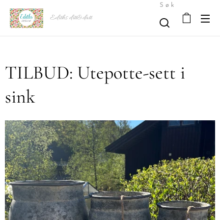
Søk
Ediths ditt&datt
TILBUD: Utepotte-sett i
sink