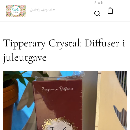
Søk
Ediths ditt&datt
Tipperary Crystal: Diffuser i
juleutgave