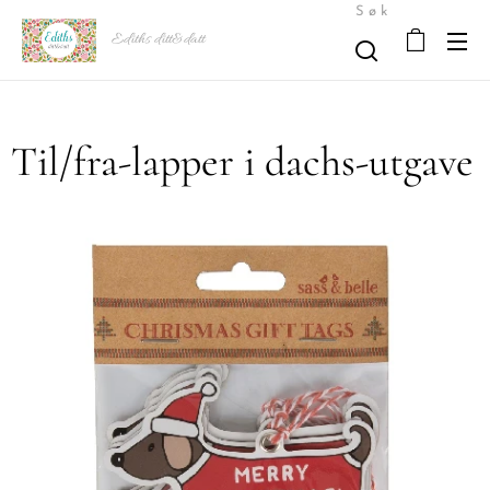
Søk
Ediths ditt&datt
Til/fra-lapper i dachs-utgave