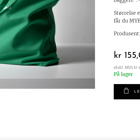
baggen? :
Størrelse 
får du MY
Produsent:
kr
155
ekskl. MVA kr 
På lager
LE