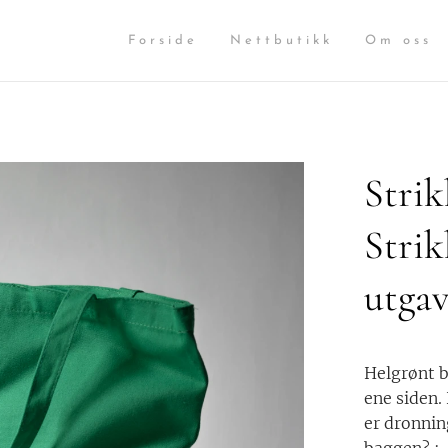
Forside
Nettbutikk
Om oss
Strik
Strik
utga
Helgrønt b
ene siden.
er dronni