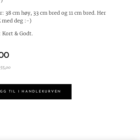
-)
er: 38 cm høy, 33 cm bred og 11 cm bred. Her
E med deg :-)
 Kort & Godt.
,00
155,00
GG TIL I HANDLEKURVEN