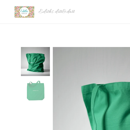
Ediths ditt&datt