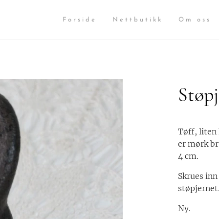
Forside
Nettbutikk
Om oss
Støpj
Tøff, lite
er mørk br
4 cm.
Skrues inn
støpjernet
Ny.