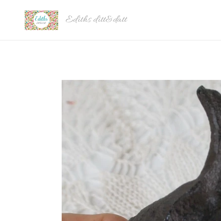
Ediths ditt&datt