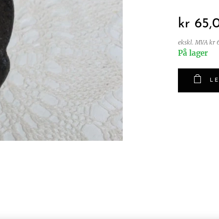
kr
65,
ekskl. MVA kr 
På lager
LE