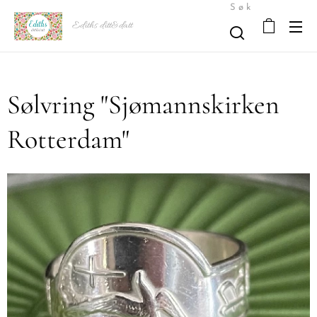
Søk
Ediths ditt&datt
Sølvring "Sjømannskirken
Rotterdam"