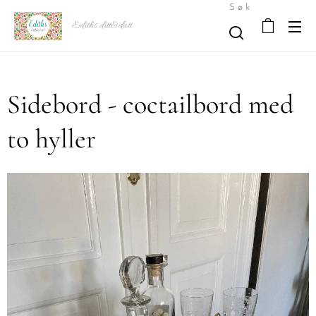
Søk
Ediths ditt&datt
Sidebord - coctailbord med
to hyller