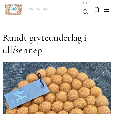
Søk
Ediths ditt&datt
Rundt gryteunderlag i
ull/sennep