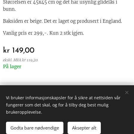
Størrelsen er 45x45 cm og det har usynlig glidelås i
bunn.
Baksiden er beige. Det er laget og produsert i England.
Vanlig pris er 299,-. Kun 2 stk igjen.
kr
149,00
ekskl. MVA kr 119,20
På lager
© 2024 Alle rettigheter forbeholdt
Vi bruker informasjonskapsler for å sikre at nettsiden vår
Vilkår og betingelser
|
Personvern
fungerer som det skal, og for å tilby deg best mulig
Informasjonskapsler
brukeropplevelse.
Godta bare nødvendige
Aksepter alt
LEGG TIL I HANDLEKURVEN