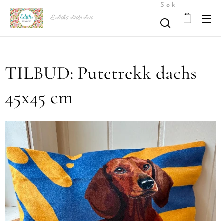
Søk
Ediths ditt&datt
TILBUD: Putetrekk dachs
45x45 cm