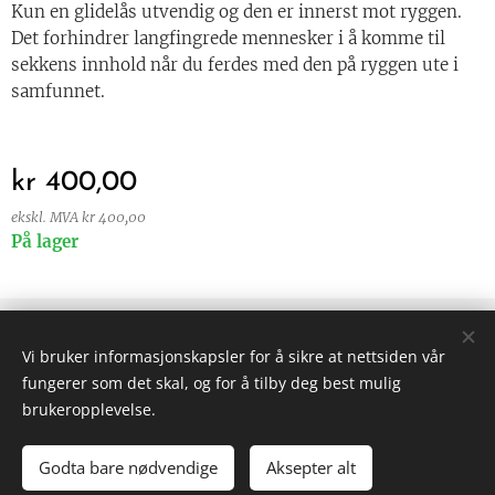
Kun en glidelås utvendig og den er innerst mot ryggen.
Det forhindrer langfingrede mennesker i å komme til
sekkens innhold når du ferdes med den på ryggen ute i
samfunnet.
kr
400,00
ekskl. MVA kr 400,00
På lager
© 2024 Alle rettigheter forbeholdt
Vi bruker informasjonskapsler for å sikre at nettsiden vår
Vilkår og betingelser
|
Personvern
fungerer som det skal, og for å tilby deg best mulig
Informasjonskapsler
brukeropplevelse.
Godta bare nødvendige
Aksepter alt
LEGG TIL I HANDLEKURVEN