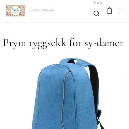
Søk
Ediths ditt&datt
Prym ryggsekk for sy-damer