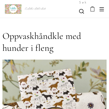
Søk
Ediths ditt&datt
Oppvaskhåndkle med
hunder i fleng