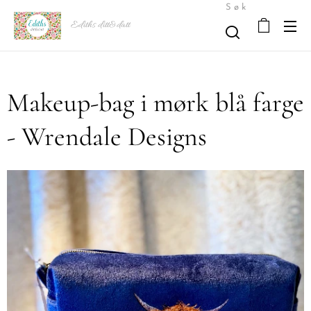
Søk
Ediths ditt&datt
Makeup-bag i mørk blå farge
- Wrendale Designs