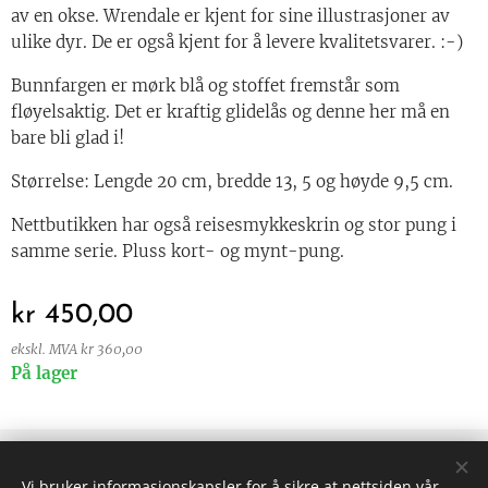
av en okse. Wrendale er kjent for sine illustrasjoner av
ulike dyr. De er også kjent for å levere kvalitetsvarer. :-)
Bunnfargen er mørk blå og stoffet fremstår som
fløyelsaktig. Det er kraftig glidelås og denne her må en
bare bli glad i!
Størrelse: Lengde 20 cm, bredde 13, 5 og høyde 9,5 cm.
Nettbutikken har også reisesmykkeskrin og stor pung i
samme serie. Pluss kort- og mynt-pung.
kr
450,00
ekskl. MVA kr 360,00
På lager
© 2024 Alle rettigheter forbeholdt
Vi bruker informasjonskapsler for å sikre at nettsiden vår