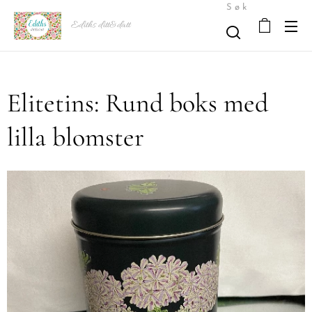
Søk
Ediths ditt&datt
Elitetins: Rund boks med
lilla blomster