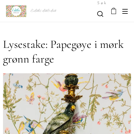
Søk
Ediths ditt&datt
Lysestake: Papegøye i mørk
grønn farge