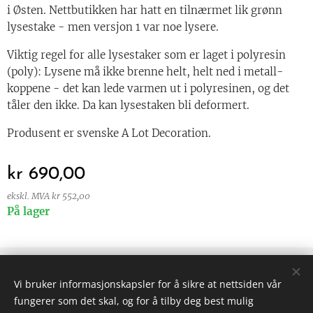
i Østen. Nettbutikken har hatt en tilnærmet lik grønn
lysestake - men versjon 1 var noe lysere.
Viktig regel for alle lysestaker som er laget i polyresin
(poly): Lysene må ikke brenne helt, helt ned i metall-
koppene - det kan lede varmen ut i polyresinen, og det
tåler den ikke. Da kan lysestaken bli deformert.
Produsent er svenske A Lot Decoration.
kr
690,00
ekskl. MVA kr 552,00
På lager
© 2024 Alle rettigheter forbeholdt
Vi bruker informasjonskapsler for å sikre at nettsiden vår
Vilkår og betingelser
|
Personvern
fungerer som det skal, og for å tilby deg best mulig
Informasjonskapsler