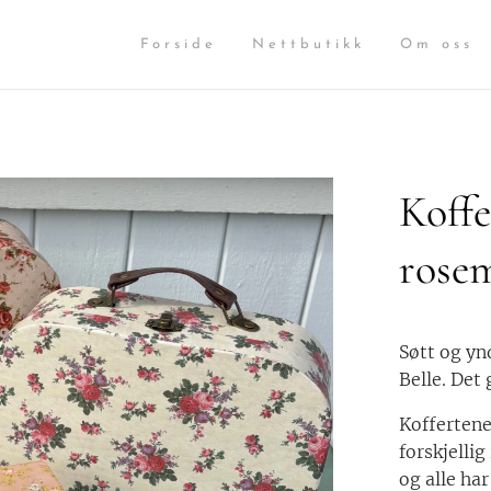
Forside
Nettbutikk
Om oss
Koffe
rosem
Søtt og yn
Belle. Det 
Koffertene 
forskjelli
og alle ha