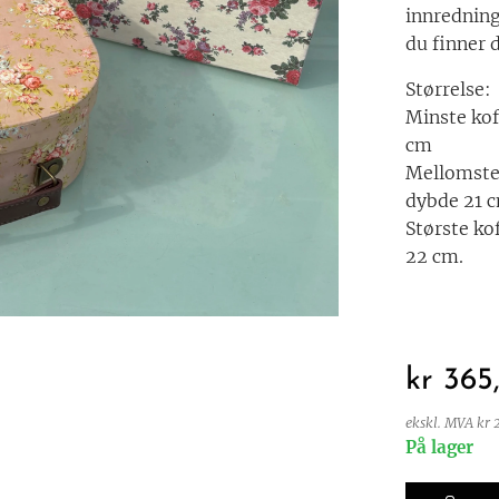
innredning
du finner 
Størrelse:
Minste kof
cm
Mellomste 
dybde 21 
Største ko
22 cm.
kr
365
ekskl. MVA kr 
På lager