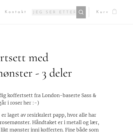
Kontakt
Kurv
rtsett med
ønster - 3 deler
dig koffertsett fra London-baserte Sass &
går i roser her :-)
er laget av resirkulert papp, hvor alle har
g rosemønster. Håndtaket er i metall og lær,
r likt mønster inni kofferten. Fine både som