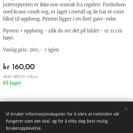
juletrepynten er ikke noe unntak fra regelen: Fredsduen
med krans rundt seg, er laget i metall og de har et rutet
bånd til oppheng. Pynten ligger i en flott gave-eske.
Pynten + oppheng - slik du ser det på bildet - er 11 cm
høyt.
Vanlig pris: 260,-. 1 igjen
kr
160,00
ekskl. MVA kr 128,00
På lager
© 2024 Alle rettigheter forbeholdt
Vi bruker informasjonskapsler for å sikre at nettsiden vår
Vilkår og betingelser
|
Personvern
fungerer som det skal, og for å tilby deg best mulig
Informasjonskapsler
brukeropplevelse.