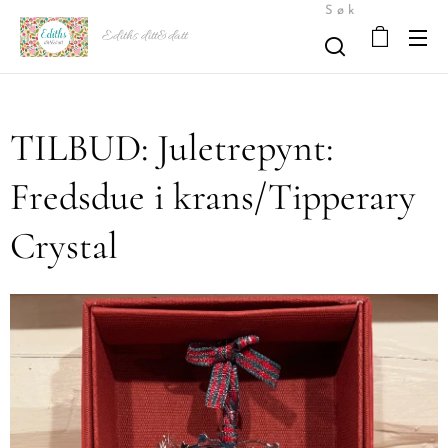
Søk
Ediths ditt&datt
TILBUD: Juletrepynt:
Fredsdue i krans/Tipperary
Crystal