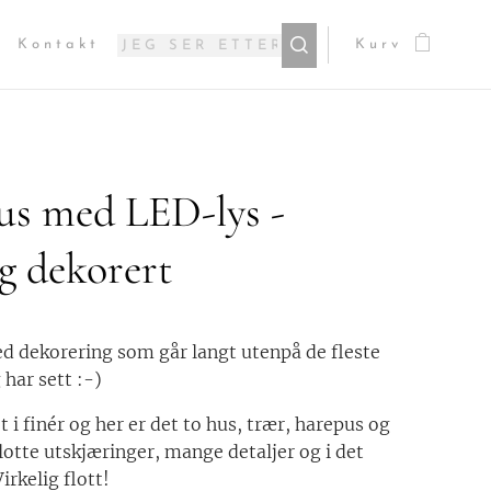
Kontakt
Kurv
us med LED-lys -
ig dekorert
d dekorering som går langt utenpå de fleste
 har sett :-)
t i finér og her er det to hus, trær, harepus og
lotte utskjæringer, mange detaljer og i det
Virkelig flott!