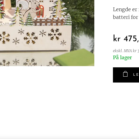
Lengde er 
batteri for
kr
475
ekskl. MVA kr 
På lager
LE