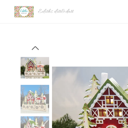
Ediths ditt&datt