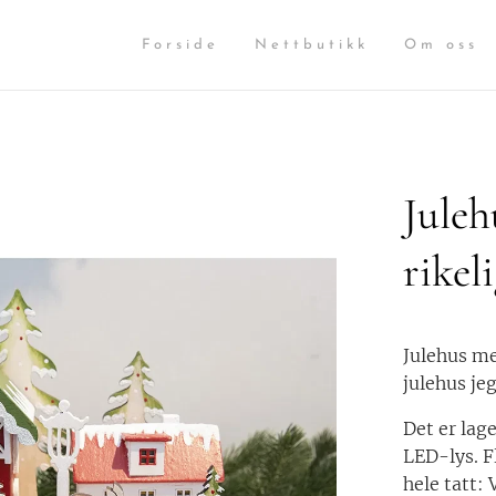
Forside
Nettbutikk
Om oss
Juleh
rikel
Julehus me
julehus jeg
Det er lage
LED-lys. F
hele tatt: 