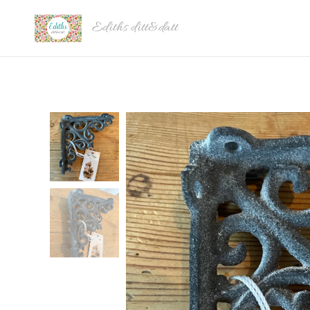
Ediths ditt&datt