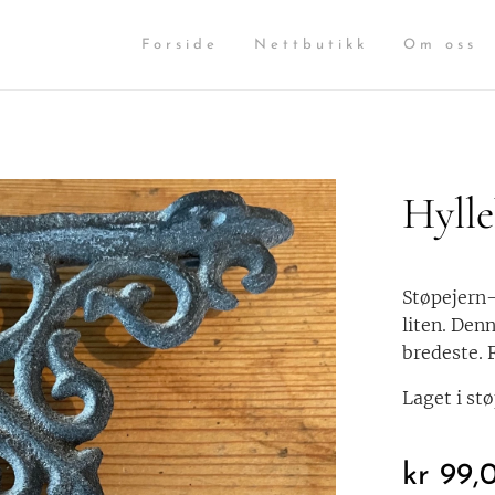
Forside
Nettbutikk
Om oss
Hylle
Støpejern-
liten. Den
bredeste. 
Laget i st
kr
99,