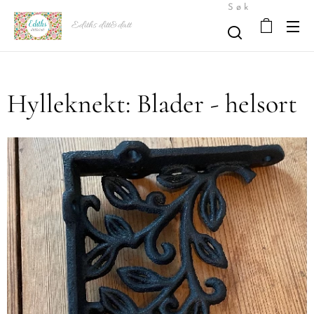
Søk
Ediths ditt&datt
Hylleknekt: Blader - helsort