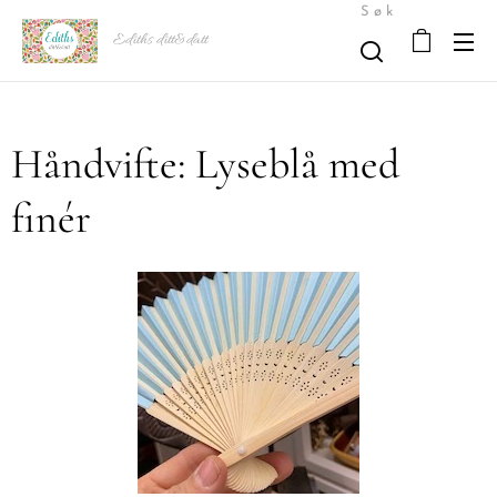
Søk
Ediths ditt&datt
Håndvifte: Lyseblå med
finér