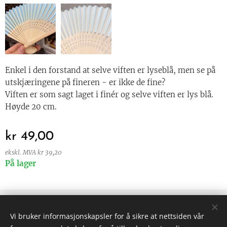
Enkel i den forstand at selve viften er lyseblå, men se på
utskjæringene på fineren - er ikke de fine?
Viften er som sagt laget i finér og selve viften er lys blå.
Høyde 20 cm.
kr
49,00
ekskl. MVA kr 39,20
På lager
© 2024 Alle rettigheter forbeholdt
Vi bruker informasjonskapsler for å sikre at nettsiden vår
Vilkår og betingelser
|
Personvern