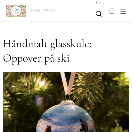
Søk
Ediths ditt&datt
Håndmalt glasskule:
Oppover på ski