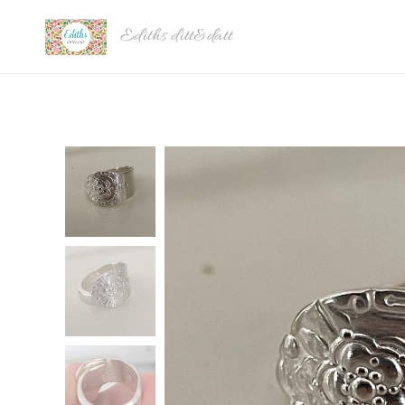
Ediths ditt&datt