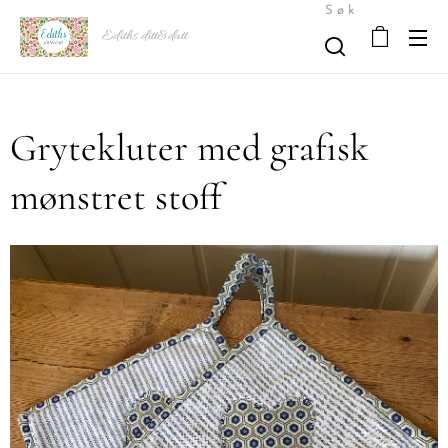
Søk
Ediths ditt&datt
Grytekluter med grafisk
mønstret stoff