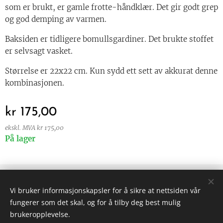
som er brukt, er gamle frotte-håndklær. Det gir godt grep
og god demping av varmen.
Baksiden er tidligere bomullsgardiner. Det brukte stoffet
er selvsagt vasket.
Størrelse er 22x22 cm. Kun sydd ett sett av akkurat denne
kombinasjonen.
kr
175,00
ekskl. MVA kr 175,00
På lager
© 2024 Alle rettigheter forbeholdt
Vi bruker informasjonskapsler for å sikre at nettsiden vår
Vilkår og betingelser
|
Personvern
fungerer som det skal, og for å tilby deg best mulig
Informasjonskapsler
brukeropplevelse.