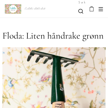
Søk
Ediths ditt&datt
Floda: Liten håndrake grønn