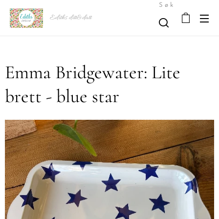
Søk
Ediths ditt&datt
Emma Bridgewater: Lite
brett - blue star