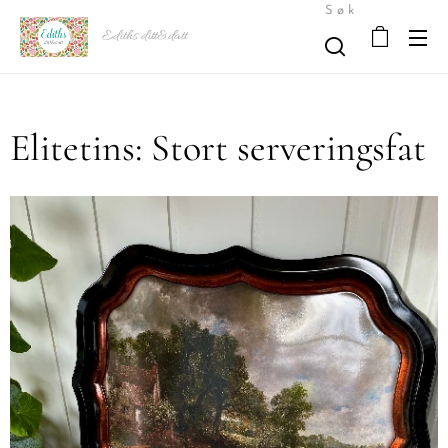
Søk
Ediths ditt&datt
Elitetins: Stort serveringsfat