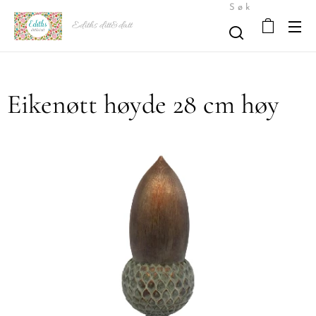
Søk
Ediths ditt&datt
Eikenøtt høyde 28 cm høy