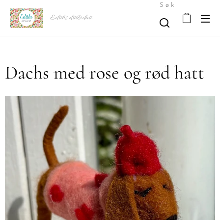
Søk
Ediths ditt&datt
Dachs med rose og rød hatt