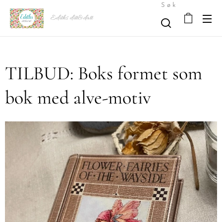
Søk
Ediths ditt&datt
TILBUD: Boks formet som
bok med alve-motiv