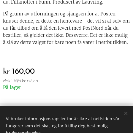
du. Filtknotter i bunn. Produsert av Lauvring.
På grunn av utformingen og sjangsen for at Posten
knuser denne, er dette en hentevare - det vil si at selv om
du får tilbud om å få den levert med PostNord når du
bestiller, så gjelder det ikke. Dessverre. Det er ikke mulig
å slå av dette valget for bare noen få varer i nettbutikken.
kr
160,00
ekskl. MVA kr 128,00
På lager
© 2024 Alle rettigheter forbeholdt
Vi bruker informasjonskapsler for å sikre at nettsiden vår
Vilkår og betingelser
|
Personvern
fungerer som det skal, og for å tilby deg best mulig
Informasjonskapsler
brukeropplevelse.