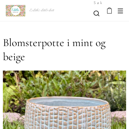
Søk
Ediths ditt&datt
Blomsterpotte i mint og
beige