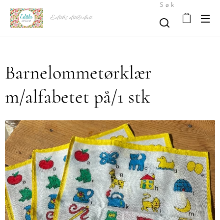
Søk
Ediths ditt&datt
Barnelommetørklær
m/alfabetet på/1 stk