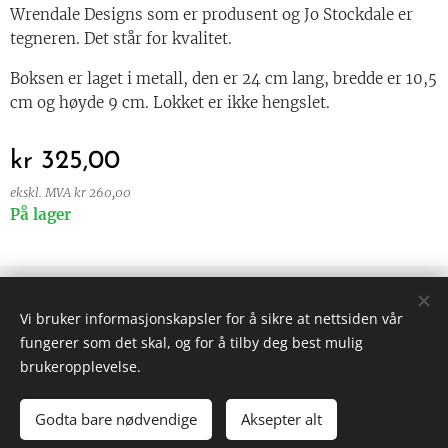
Wrendale Designs som er produsent og Jo Stockdale er
tegneren. Det står for kvalitet.
Boksen er laget i metall, den er 24 cm lang, bredde er 10,5
cm og høyde 9 cm. Lokket er ikke hengslet.
kr
325,00
ekskl. MVA kr 260,00
På lager
© 2024 Alle rettigheter forbeholdt
Vi bruker informasjonskapsler for å sikre at nettsiden vår
Vilkår og betingelser
|
Personvern
fungerer som det skal, og for å tilby deg best mulig
Informasjonskapsler
brukeropplevelse.
Godta bare nødvendige
Aksepter alt
LEGG TIL I HANDLEKURVEN