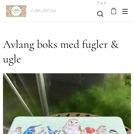
Søk
Ediths ditt&datt
Avlang boks med fugler &
ugle