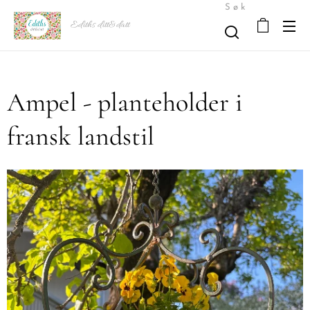
Søk
Ediths ditt&datt
Ampel - planteholder i
fransk landstil