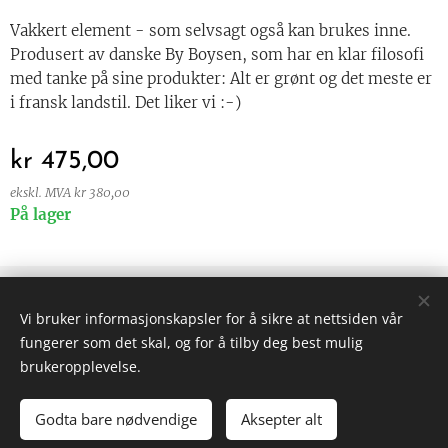
Vakkert element - som selvsagt også kan brukes inne.
Produsert av danske By Boysen, som har en klar filosofi
med tanke på sine produkter: Alt er grønt og det meste er
i fransk landstil. Det liker vi :-)
kr
475,00
ekskl. MVA kr 380,00
På lager
© 2024 Alle rettigheter forbeholdt
Vi bruker informasjonskapsler for å sikre at nettsiden vår
Vilkår og betingelser
|
Personvern
fungerer som det skal, og for å tilby deg best mulig
Informasjonskapsler
brukeropplevelse.
Godta bare nødvendige
Aksepter alt
LEGG TIL I HANDLEKURVEN