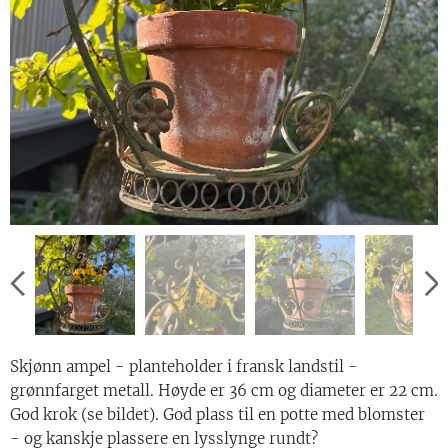
Skjønn ampel - planteholder i fransk landstil -
grønnfarget metall. Høyde er 36 cm og diameter er 22 cm.
God krok (se bildet). God plass til en potte med blomster
- og kanskje plassere en lysslynge rundt?